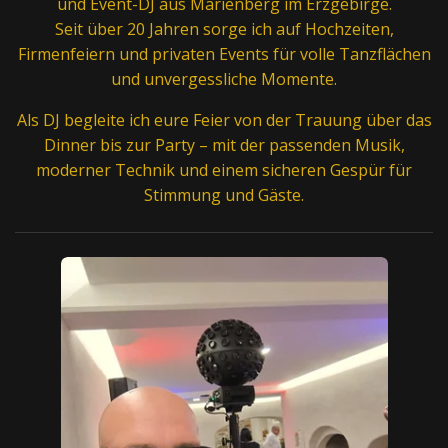
und Event-DJ aus Marienberg im Erzgebirge.
Seit über 20 Jahren sorge ich auf Hochzeiten,
Firmenfeiern und privaten Events für volle Tanzflächen
und unvergessliche Momente.
Als DJ begleite ich eure Feier von der Trauung über das
Dinner bis zur Party – mit der passenden Musik,
moderner Technik und einem sicheren Gespür für
Stimmung und Gäste.